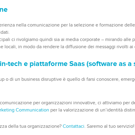
ane
ienza nella comunicazione per la selezione e formazione delle
dati.
incipali ci rivolgiamo quindi sia ai media corporate – mirando all
ocali, in modo da rendere la diffusione dei messaggi rivolti ai c
 fin-tech e piattaforme Saas (software as a 
-up o di un business disruptive è quello di farsi conoscere, emerg
comunicazione per organizzazioni innovative, ci attiviamo per de
rketing Communication
per la valorizzazione di un’identità distin
zza della tua organizzazione?
Contattaci
. Saremo al tuo servizio!