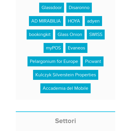
Glassdoor
Disaronno
AD MIRABILIA
HOYA
adyen
bookingkit
Glass Onion
SWISS
myPOS
Evaneos
Pelargonium for Europe
Picwant
Kulczyk Silverstein Properties
Accademia del Mobile
Settori