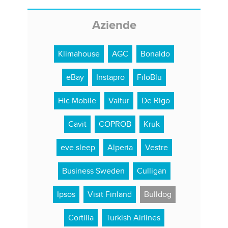
Aziende
Klimahouse
AGC
Bonaldo
eBay
Instapro
FiloBlu
Hic Mobile
Valtur
De Rigo
Cavit
COPROB
Kruk
eve sleep
Alperia
Vestre
Business Sweden
Culligan
Ipsos
Visit Finland
Bulldog
Cortilia
Turkish Airlines