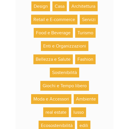
Design
Casa
Architettura
Retail e E-commerce
Servizi
Food e Beverage
Turismo
Enti e Organizzazioni
Bellezza e Salute
Fashion
Sostenibilità
Giochi e Tempo libero
Moda e Accessori
Ambiente
real estate
lusso
Ecosostenibilità
edili