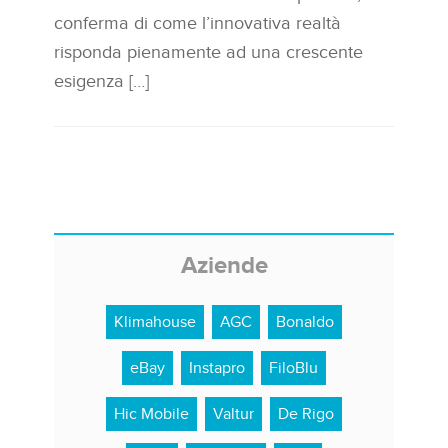
conferma di come l’innovativa realtà
risponda pienamente ad una crescente
esigenza […]
Aziende
Klimahouse
AGC
Bonaldo
eBay
Instapro
FiloBlu
Hic Mobile
Valtur
De Rigo