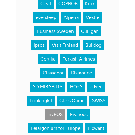
Cavit
COPROB
Kruk
eve sleep
Alperia
Vestre
Business Sweden
Culligan
Ipsos
Visit Finland
Bulldog
Cortilia
Turkish Airlines
Glassdoor
Disaronno
AD MIRABILIA
HOYA
adyen
bookingkit
Glass Onion
SWISS
myPOS
Evaneos
Pelargonium for Europe
Picwant