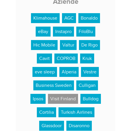
Aziende
Klimahouse
AGC
Bonaldo
eBay
Instapro
FiloBlu
Hic Mobile
Valtur
De Rigo
Cavit
COPROB
Kruk
eve sleep
Alperia
Vestre
Business Sweden
Culligan
Ipsos
Visit Finland
Bulldog
Cortilia
Turkish Airlines
Glassdoor
Disaronno