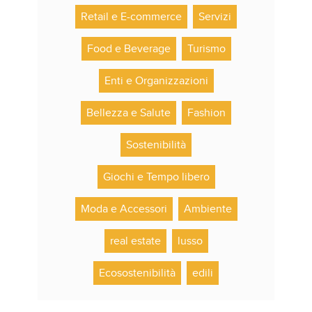
Retail e E-commerce
Servizi
Food e Beverage
Turismo
Enti e Organizzazioni
Bellezza e Salute
Fashion
Sostenibilità
Giochi e Tempo libero
Moda e Accessori
Ambiente
real estate
lusso
Ecosostenibilità
edili