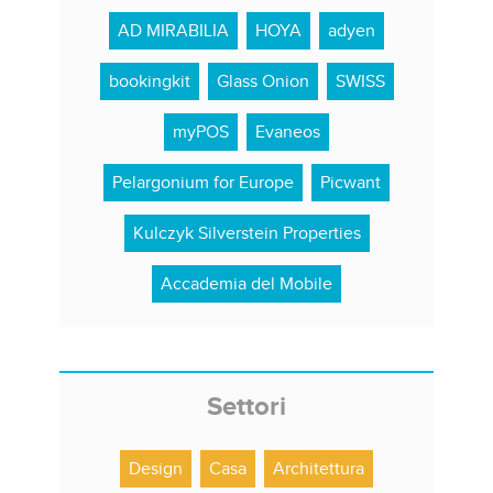
AD MIRABILIA
HOYA
adyen
bookingkit
Glass Onion
SWISS
myPOS
Evaneos
Pelargonium for Europe
Picwant
Kulczyk Silverstein Properties
Accademia del Mobile
Settori
Design
Casa
Architettura