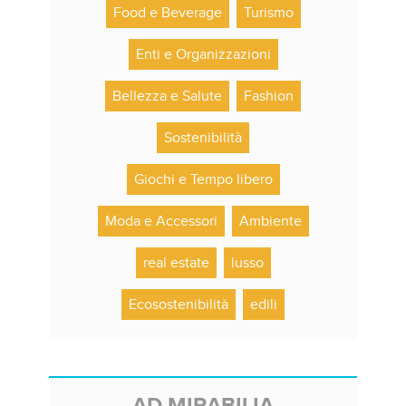
Food e Beverage
Turismo
Enti e Organizzazioni
Bellezza e Salute
Fashion
Sostenibilità
Giochi e Tempo libero
Moda e Accessori
Ambiente
real estate
lusso
Ecosostenibilità
edili
AD MIRABILIA