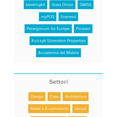
bookingkit
Glass Onion
SWISS
myPOS
Evaneos
Pelargonium for Europe
Picwant
Kulczyk Silverstein Properties
Accademia del Mobile
Settori
Design
Casa
Architettura
Retail e E-commerce
Servizi