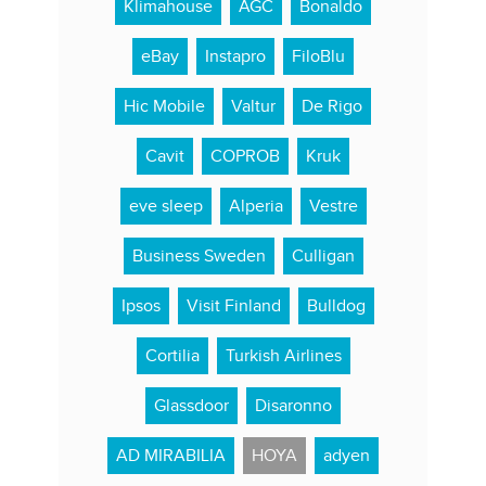
Klimahouse
AGC
Bonaldo
eBay
Instapro
FiloBlu
Hic Mobile
Valtur
De Rigo
Cavit
COPROB
Kruk
eve sleep
Alperia
Vestre
Business Sweden
Culligan
Ipsos
Visit Finland
Bulldog
Cortilia
Turkish Airlines
Glassdoor
Disaronno
AD MIRABILIA
HOYA
adyen