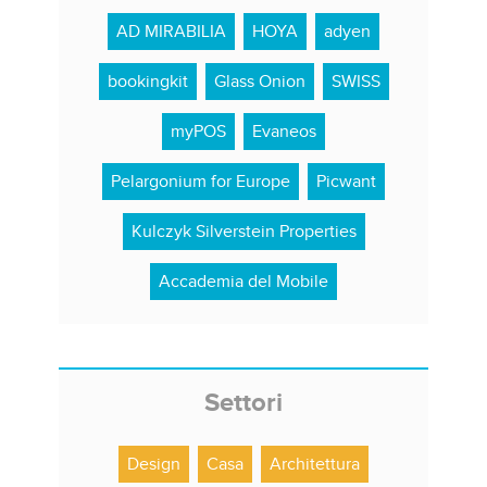
AD MIRABILIA
HOYA
adyen
bookingkit
Glass Onion
SWISS
myPOS
Evaneos
Pelargonium for Europe
Picwant
Kulczyk Silverstein Properties
Accademia del Mobile
Settori
Design
Casa
Architettura