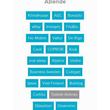
Aziende
Klimahouse
AGC
Bonaldo
eBay
Instapro
FiloBlu
Hic Mobile
Valtur
De Rigo
Cavit
COPROB
Kruk
eve sleep
Alperia
Vestre
Business Sweden
Culligan
Ipsos
Visit Finland
Bulldog
Cortilia
Turkish Airlines
Glassdoor
Disaronno