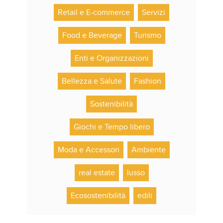
Retail e E-commerce
Servizi
Food e Beverage
Turismo
Enti e Organizzazioni
Bellezza e Salute
Fashion
Sostenibilità
Giochi e Tempo libero
Moda e Accessori
Ambiente
real estate
lusso
Ecosostenibilità
edili